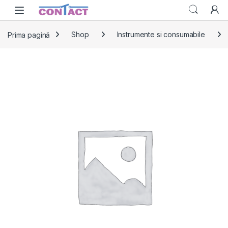
Skip to navigation
Skip to content
Prima pagină
Shop
Instrumente si consumabile