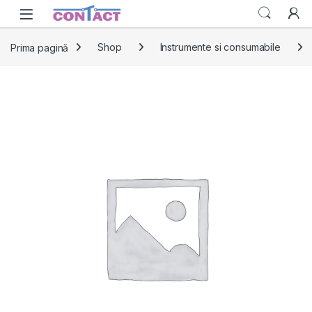
Skip to navigation
Skip to content
Prima pagină
Shop
Instrumente si consumabile