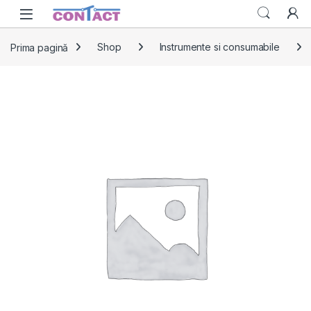
Skip to navigation
Skip to content
Prima pagină
Shop
Instrumente si consumabile