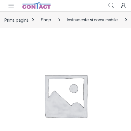
Skip to navigation
Skip to content
Prima pagină
Shop
Instrumente si consumabile