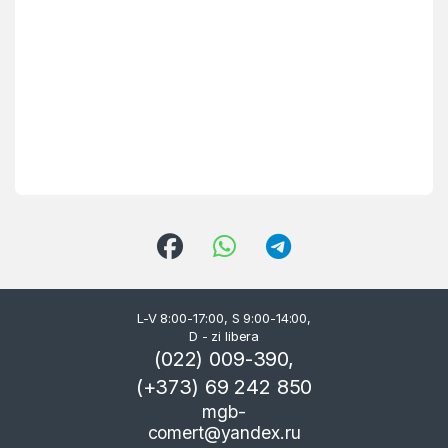
L-V 8:00-17:00, S 9:00-14:00,
D - zi libera
(022) 009-390,
(+373) 69 242 850
mgb-
comert@yandex.ru