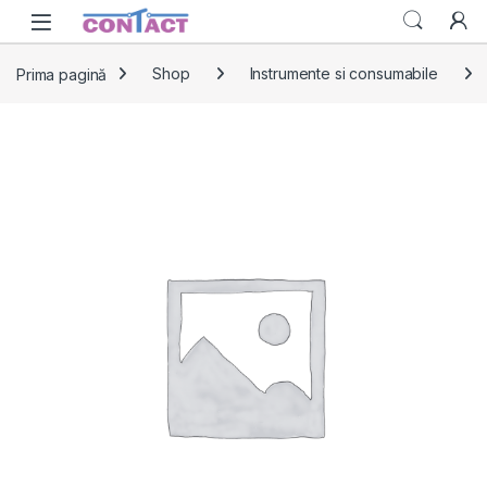
Skip to navigation
Skip to content
Prima pagină
Shop
Instrumente si consumabile