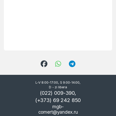
L-V 8:00-17:00, S 9:00-14:00,
D - zi libera
(022) 009-390,
(+373) 69 242 850
mgb-
comert@yandex.ru