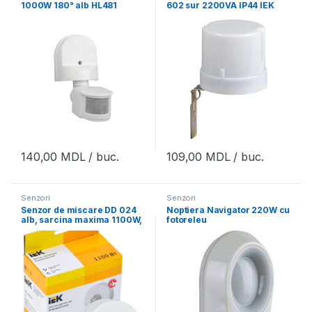
1000W 180° alb HL481
602 sur 2200VA IP44 IEK
140,00
MDL
/ buc.
109,00
MDL
/ buc.
Senzori
Senzori
Senzor de miscare DD 024
Noptiera Navigator 220W cu
alb, sarcina maxima 1100W,
fotoreleu
unghiul de actionare 120-
360grad., distanta 6m,