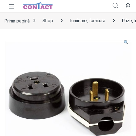
Skip to navigation
Skip to content
Prima pagină
Shop
Iluminare, furnitura
Prize, 