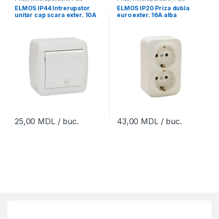
ELMOS IP44 Intrerupator
ELMOS IP20 Priza dubla
unitar cap scara exter. 10A
euro exter. 16A alba
alb
25,00
MDL
/ buc.
43,00
MDL
/ buc.