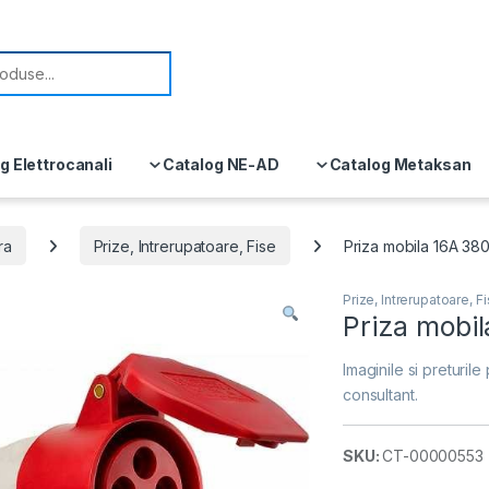
or:
g Elettrocanali
Catalog NE-AD
Catalog Metaksan
ra
Prize, Intrerupatoare, Fise
Priza mobila 16A 38
Prize, Intrerupatoare, F
Priza mobi
Imaginile si preturile 
consultant.
SKU:
CT-00000553