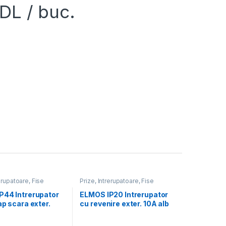
DL
/ buc.
rerupatoare, Fise
Prize, Intrerupatoare, Fise
P44 Intrerupator
ELMOS IP20 Intrerupator
ap scara exter.
cu revenire exter. 10A alb