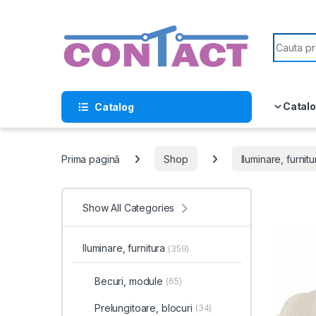
Skip to navigation
Skip to content
Search f
Catalo
Catalog
Prima pagină
Shop
Iluminare, furnitu
Show All Categories
Iluminare, furnitura
(359)
Becuri, module
(65)
Prelungitoare, blocuri
(34)