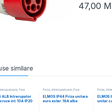
47,00
M
se similare
ntrerupatoare, Fise
Prize, Intrerupatoare, Fise
Prize, Int
 ALB Intrerupator
ELMOS IP44 Priza unitara
ELMOS I
 cruce int. 10A IP20
euro exter. 16A alba
unitar c
10A alb