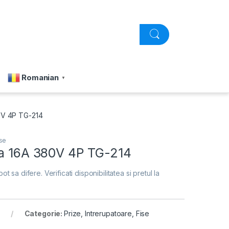
Romanian
▼
0V 4P TG-214
ise
la 16A 380V 4P TG-214
pot sa difere. Verificati disponibilitatea si pretul la
Categorie:
Prize, Intrerupatoare, Fise