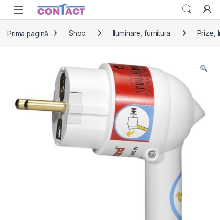
Skip to navigation
Skip to content
Prima pagină
Shop
Iluminare, furnitura
Prize, 