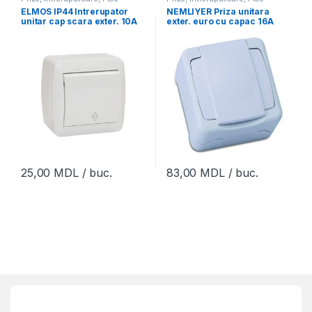
ELMOS IP44 Intrerupator
NEMLIYER Priza unitara
unitar cap scara exter. 10A
exter. euro cu capac 16A
alb
250V IP55
25,00
MDL
/ buc.
83,00
MDL
/ buc.