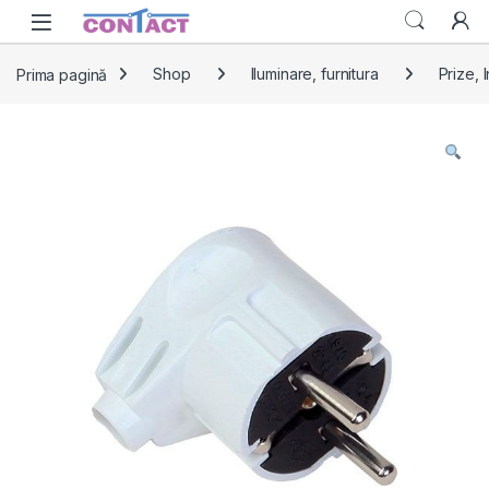
Skip to navigation
Skip to content
Prima pagină
Shop
Iluminare, furnitura
Prize, 