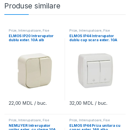
Produse similare
Prize, Intrerupatoare, Fise
Prize, Intrerupatoare, Fise
ELMOS IP20 Intrerupator
ELMOS IP44 Intrerupator
dublu exter. 10A alb
dublu cap scara exter. 10A
alb
22,00
MDL
/ buc.
32,00
MDL
/ buc.
Prize, Intrerupatoare, Fise
Prize, Intrerupatoare, Fise
NEMLIYER Intrerupator
ELMOS IP44 Priza unitara cu
unitar exter. cu cleme 10A
capac exter. 16A alba