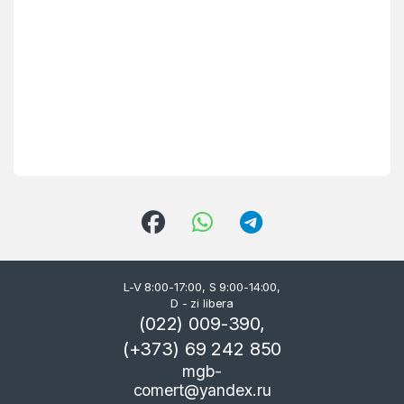
L-V 8:00-17:00, S 9:00-14:00,
D - zi libera
(022) 009-390,
(+373) 69 242 850
mgb-
comert@yandex.ru