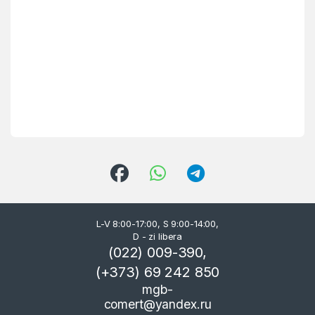
L-V 8:00-17:00, S 9:00-14:00,
D - zi libera
(022) 009-390,
(+373) 69 242 850
mgb-
comert@yandex.ru