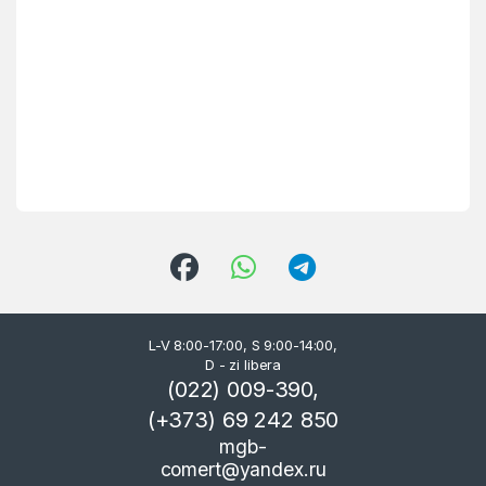
L-V 8:00-17:00, S 9:00-14:00,
D - zi libera
(022) 009-390,
(+373) 69 242 850
mgb-
comert@yandex.ru