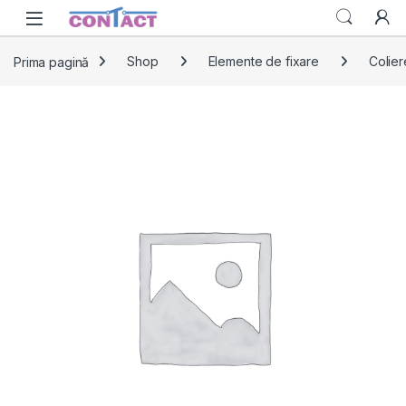
Skip to navigation
Skip to content
Prima pagină
Shop
Elemente de fixare
Colier