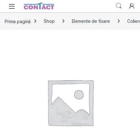
Skip to navigation
Skip to content
Prima pagină
Shop
Elemente de fixare
Colier