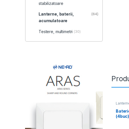
stabilizatoare
Lanterne, baterii,
(64)
acumulatoare
Testere, multimetri
(30)
Produ
Lanterne
Bater
(4buc