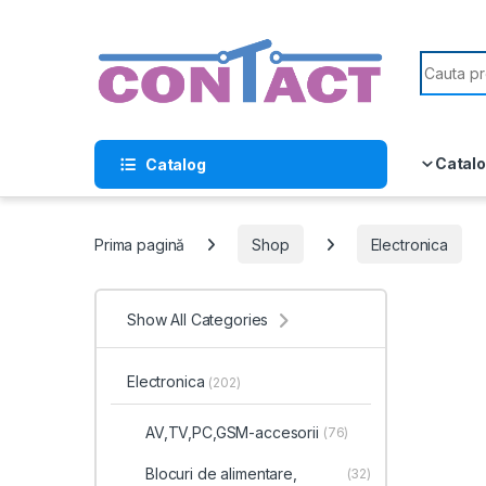
Skip to navigation
Skip to content
Search f
Catalo
Catalog
Prima pagină
Shop
Electronica
Show All Categories
Electronica
(202)
AV,TV,PC,GSM-accesorii
(76)
Blocuri de alimentare,
(32)