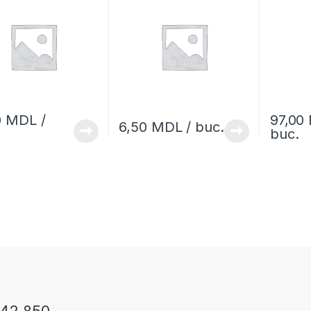
0
MDL
/
97,00
6,50
MDL
/ buc.
buc.