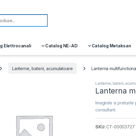
or:
g Elettrocanali
Catalog NE-AD
Catalog Metaksan
Lanterne, baterii, acumulatoare
Lanterna multifunction
Lanterne, baterii, acum
Lanterna m
Imaginile si preturile 
consultant.
SKU:
CT-00003727