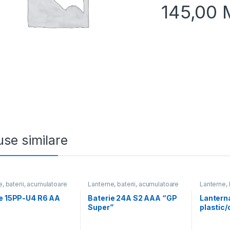
145,00
se similare
, baterii, acumulatoare
Lanterne, baterii, acumulatoare
Lanterne, 
ie 15PP-U4 R6 AA
Baterie 24A S2 AAA “GP
Lantern
)
Super”
plastic/