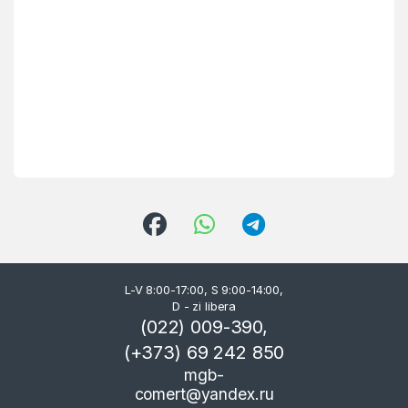
L-V 8:00-17:00, S 9:00-14:00,
D - zi libera
(022) 009-390,
(+373) 69 242 850
mgb-
comert@yandex.ru