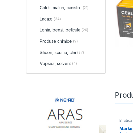
Galeti, maturi, canistre
(21)
Lacate
(34)
Lenta, benzi, pelicula
(20)
Produse chimice
(9)
Silicon, spuma, clei
(27)
Vopsea, solvent
(4)
Produ
Birotica
Marke