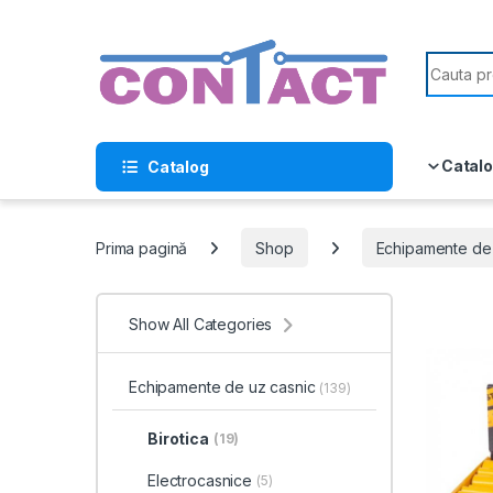
Skip to navigation
Skip to content
Search f
Catalo
Catalog
Prima pagină
Shop
Echipamente de 
Show All Categories
Echipamente de uz casnic
(139)
Birotica
(19)
Electrocasnice
(5)