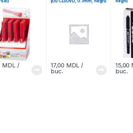
rsal)
p/u CD/DVD, 0.7mm, negru
negru
0
MDL
/
17,00
MDL
/
15,00
buc.
buc.