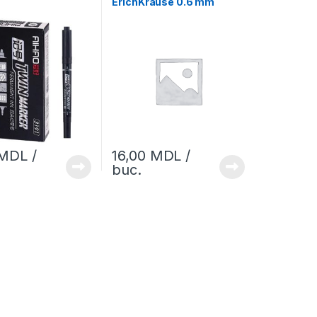
ErichKrause 0.6 mm
Permanent, FP-50 negru
MDL
/
16,00
MDL
/
buc.