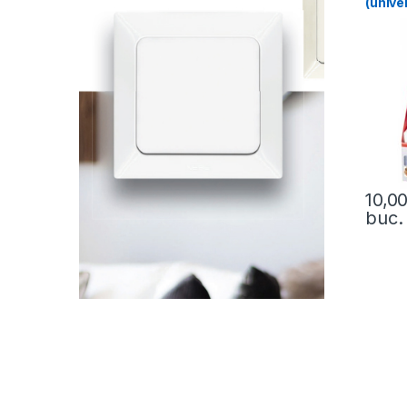
(unive
10,0
buc.