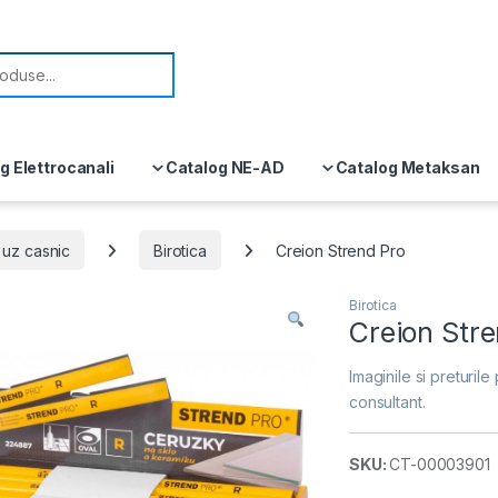
or:
g Elettrocanali
Catalog NE-AD
Catalog Metaksan
uz casnic
Birotica
Creion Strend Pro
Birotica
Creion Str
Imaginile si preturile 
consultant.
SKU:
CT-00003901