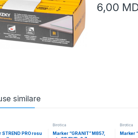
6,00
MD
se similare
Birotica
Birotica
r STREND PRO rosu
Marker “GRANIT” M857,
Marker 