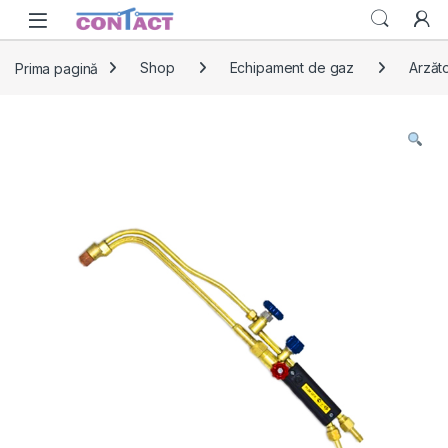
Skip to navigation
Skip to content
Prima pagină
Shop
Echipament de gaz
Arzăto