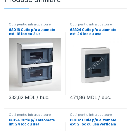
Cutii pentru intrerupatoare
Cutii pentru intrerupatoare
automate
automate
68018 Cutie p/u automate
68324 Cutie p/u automate
ext. 18 loc cu 2 usi
ext. 24 loc cu usa
225х323х94mm,Tyco,RuVini
370х302х95mm,Tyco,RuVini
l (6buc)
l (1buc)
333,62
MDL
/ buc.
471,86
MDL
/ buc.
Cutii pentru intrerupatoare
Cutii pentru intrerupatoare
automate
automate
68124 Cutie p/u automate
68102 Cutie p/u automate
int. 24 loc cu usa
ext. 2 loc cu usa verticala
415х299х103mm,Tyco,RuVin
130х51х83mm,Tyco,RuVinil