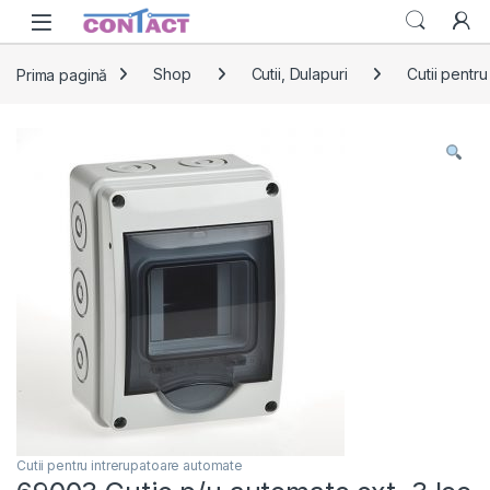
Skip to navigation
Skip to content
Prima pagină
Shop
Cutii, Dulapuri
Cutii pentr
Cutii pentru intrerupatoare automate