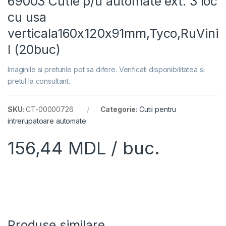
69003 Cutie p/u automate ext. 3 loc
cu usa
verticala160х120х91mm,Tyco,RuVini
l (20buc)
Imaginile si preturile pot sa difere. Verificati disponibilitatea si
pretul la consultant.
SKU:
CT-00000726
Categorie:
Cutii pentru
intrerupatoare automate
156,44
MDL
/ buc.
Produse similare