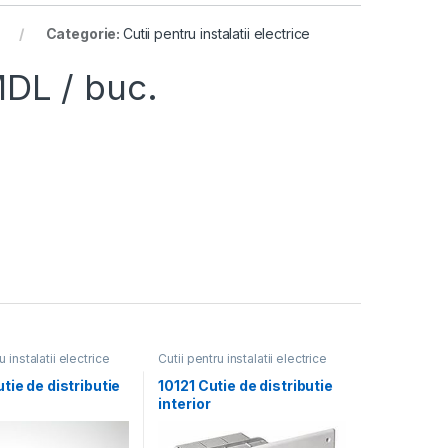
Categorie:
Cutii pentru instalatii electrice
MDL
/ buc.
u instalatii electrice
Cutii pentru instalatii electrice
tie de distributie
10121 Cutie de distributie
interior
5х73mm,Tyco,RuV
118х96х50mm,Tyco,RuVi
uc)
nil (54buc)