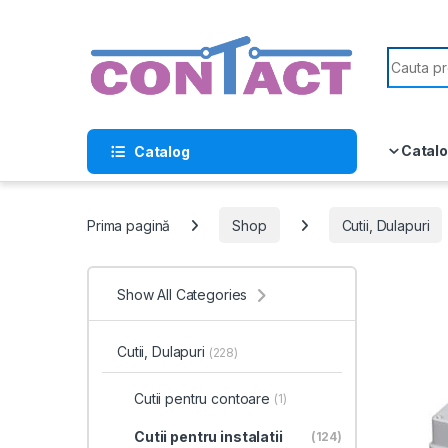
Skip to navigation
Skip to content
Search f
Catalo
Catalog
Prima pagină
Shop
Cutii, Dulapuri
Show All Categories
Cutii, Dulapuri
(228)
Cutii pentru contoare
(1)
Cutii pentru instalatii
(124)