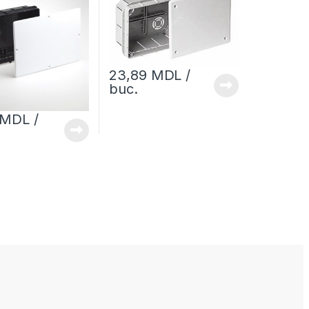
23,89
MDL
/
buc.
MDL
/