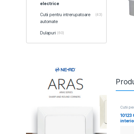
electrice
Cutii pentru intrerupatoare
(43)
automate
Dulapuri
(60)
Produ
Cutii pen
10123 
interio
154х9
nil (2