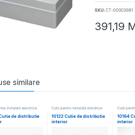
SKU:
CT-00003981
391,19
se similare
tru instalatii electrice
Cutii pentru instalatii electrice
Cutii pentr
Cutie de distributie
10122 Cutie de distributie
10164 Cu
r
interior
interior
2х70mm,Tyco,RuVi
118х96х70mm,Tyco,RuVi
206х15
8buc)
nil (36buc)
inil (12b