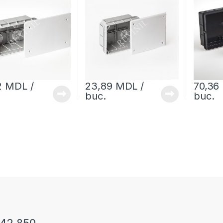
2
MDL
/
23,89
MDL
/
70,36
buc.
buc.