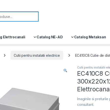
or:
g Elettrocanali
Catalog NE-AD
Catalog Metaksan
Cutii pentru instalatii electrice
EC410C8 Cutie de dist
Cutii pentru instalatii el
EC410C8 Cut
300x220x12
Elettrocana
Imaginile si preturile 
consultant.