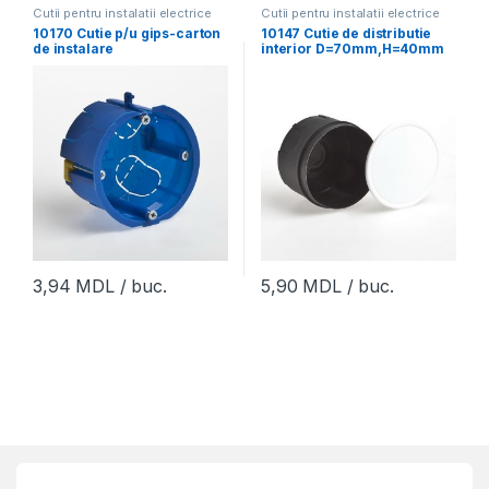
Cutii pentru instalatii electrice
Cutii pentru instalatii electrice
10170 Cutie p/u gips-carton
10147 Cutie de distributie
de instalare
interior D=70mm,H=40mm
D=65mm,H=40mm (picior
(У-197),Tyco,RuVinil
plastic),Tyco,RuVinil
(168buc)
(156buc)
3,94
MDL
/ buc.
5,90
MDL
/ buc.