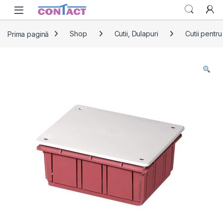
Skip to navigation
Skip to content
Prima pagină
Shop
Cutii, Dulapuri
Cutii pentru 