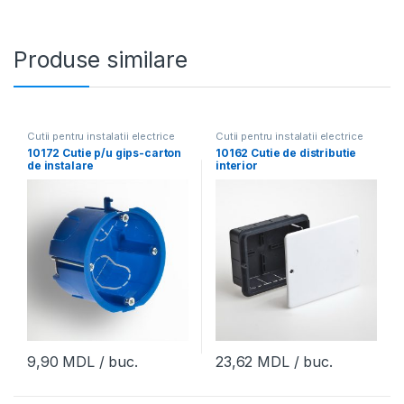
Produse similare
Cutii pentru instalatii electrice
Cutii pentru instalatii electrice
10172 Cutie p/u gips-carton
10162 Cutie de distributie
de instalare
interior
D=65mm,H=40mm (picior
130х106х50mm,Tyco,RuVini
metal),Tyco,RuVinil
l (50buc)
(156buc)
9,90
MDL
/ buc.
23,62
MDL
/ buc.