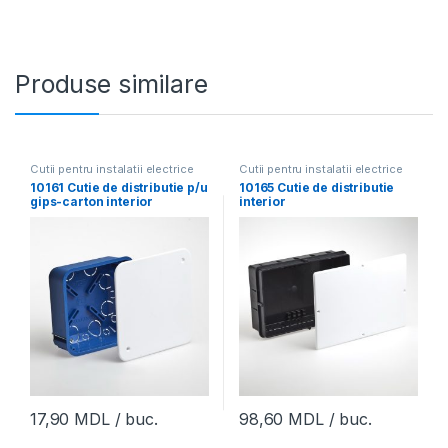
Produse similare
Cutii pentru instalatii electrice
Cutii pentru instalatii electrice
10161 Cutie de distributie p/u
10165 Cutie de distributie
gips-carton interior
interior
100х100х45mm,Tyco,RuVini
280х182х75mm,Tyco,RuVini
l (60buc)
l (8buc)
17,90
MDL
/ buc.
98,60
MDL
/ buc.