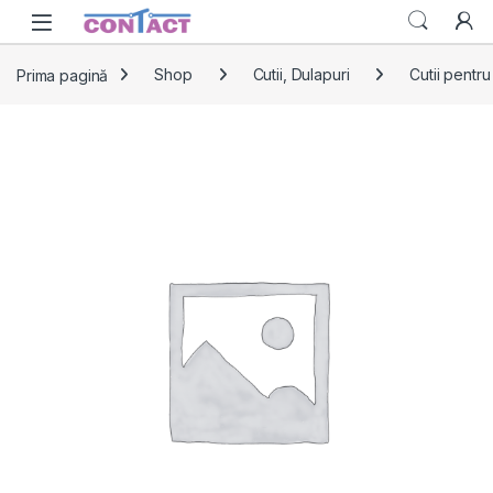
Skip to navigation
Skip to content
Prima pagină
Shop
Cutii, Dulapuri
Cutii pentru 