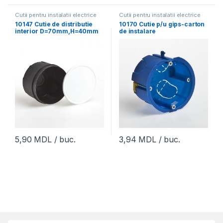
Cutii pentru instalatii electrice
Cutii pentru instalatii electrice
10147 Cutie de distributie
10170 Cutie p/u gips-carton
interior D=70mm,H=40mm
de instalare
(У-197),Tyco,RuVinil
D=65mm,H=40mm (picior
(168buc)
plastic),Tyco,RuVinil
(156buc)
5,90
MDL
/ buc.
3,94
MDL
/ buc.