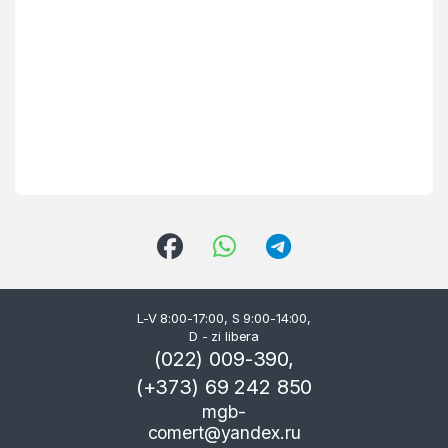
L-V 8:00-17:00, S 9:00-14:00,
D - zi libera
(022) 009-390,
(+373) 69 242 850
mgb-
comert@yandex.ru