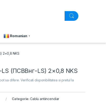
Romanian
▼
S) 2×0,8 NKS
-LS (ПСВВнг-LS) 2×0,8 NKS
pot sa difere. Verificati disponibilitatea si pretul la
Categorie:
Cablu antiincendiar