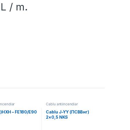
L
/ m.
incendiar
Cablu antiincendiar
N)HXH – FE180/Е90
Cablu J-YY (ПСВВнг)
2×0,5 NKS