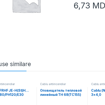
6,73
MD
se similare
ntiincendiar
Cablu antiincendiar
Cablu anti
 FRHF JE-H(St)H…
Оповещатель тепловой
Cablu (
180/PH120/E30
линейный TH 68(ТС155)
3×4,0
,8+0,4 NKS