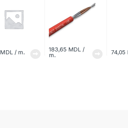
183,65
MDL
/
9
MDL
/ m.
74,05
m.