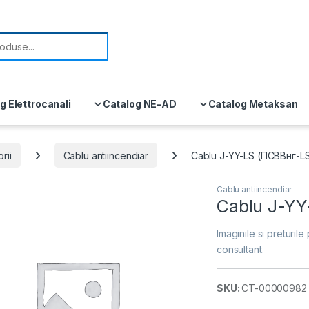
or:
g Elettrocanali
Catalog NE-AD
Catalog Metaksan
rii
Cablu antiincendiar
Cablu J-YY-LS (ПСВВнг-L
Cablu antiincendiar
Cablu J-YY
Imaginile si preturile 
consultant.
SKU:
CT-00000982