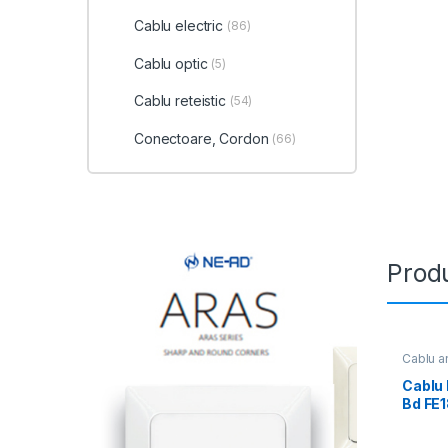
Cablu electric
(86)
Cablu optic
(5)
Cablu reteistic
(54)
Conectoare, Cordon
(66)
Produ
Cablu a
Cablu
Bd FE
1x2x0