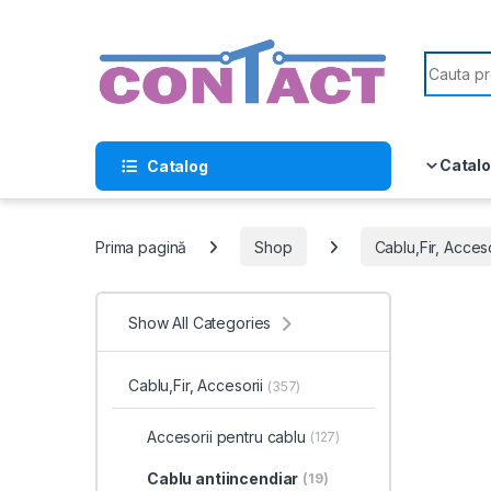
Skip to navigation
Skip to content
Search f
Catalo
Catalog
Prima pagină
Shop
Cablu,Fir, Acceso
Show All Categories
Cablu,Fir, Accesorii
(357)
Accesorii pentru cablu
(127)
Cablu antiincendiar
(19)