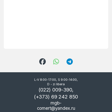
L-V 8:00-17:00, S 9:00-14:00,
D - zi libera
(022) 009-390,
(+373) 69 242 850
mgb-
comert@yandex.ru